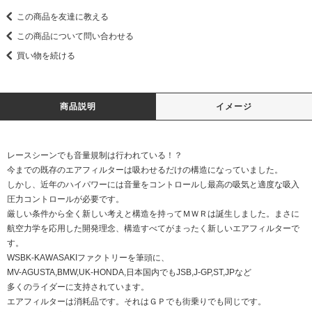
この商品を友達に教える
この商品について問い合わせる
買い物を続ける
商品説明
イメージ
レースシーンでも音量規制は行われている！？
今までの既存のエアフィルターは吸わせるだけの構造になっていました。
しかし、近年のハイパワーには音量をコントロールし最高の吸気と適度な吸入
圧力コントロールが必要です。
厳しい条件から全く新しい考えと構造を持ってＭＷＲは誕生しました。まさに
航空力学を応用した開発理念、構造すべてがまったく新しいエアフィルターで
す。
WSBK-KAWASAKIファクトリーを筆頭に、
MV-AGUSTA,BMW,UK-HONDA,日本国内でもJSB,J-GP,ST,JPなど
多くのライダーに支持されています。
エアフィルターは消耗品です。それはＧＰでも街乗りでも同じです。