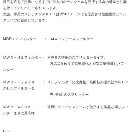
役目を終えて交換になるまでに最大のポテンシャルを発揮する為の構造と性能
を持ってデリバリーされています。
勿論、専用のメンテナンスＫＩＴはWSBKチームにも使用され性能維持とロン
グライフに貢献しています。
MWRエアフィルター ： ＭＷＲシリーズフィルター
ＭＷＲ－ＨＥフィルター : ＭＷＲの特長のスプリッタータイプ、
吸気音量改良で高効率化と排気音量低減したフィ
ルター
ＭＷＲ－ＴｙｐｅＲ : ＨＥフィルターの改良版、高回転の吸気効率をＵＰ
させたフィルター＆
専用設計のスプリッター
ＭＷＲ－ＷＳＢＫ : 世界中のワークスチームが使用する製品と同じフィ
ルターまさに最高峰
New