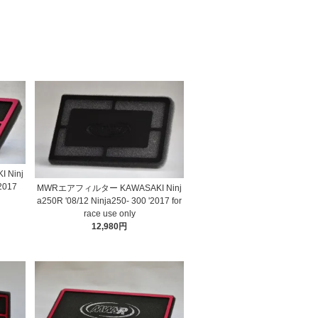
Ninj
'2017
MWRエアフィルター KAWASAKI Ninj
a250R '08/12 Ninja250- 300 '2017 for
race use only
12,980円