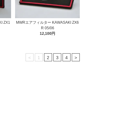
 ZX1
MWRエアフィルター KAWASAKI ZX6
R 05/06
12,100円
<
1
2
3
4
>