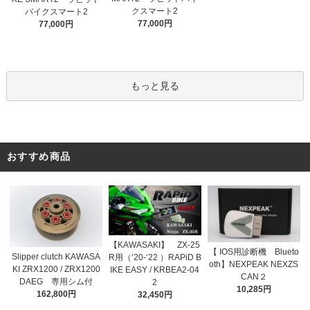
クスマート2
バイクスマート2
77,000円
77,000円
もっと見る
おすすめ商品
【KAWASAKI】 ZX-25
【 IOS用診断機 Blueto
Slipper clutch KAWASA
R用（‘20-‘22 ）RAPiD B
oth】NEXPEAK NEXZS
KI ZRX1200 / ZRX1200
IKE EASY / KRBEA2-04
CAN２
DAEG 専用シム付
2
10,285円
162,800円
32,450円