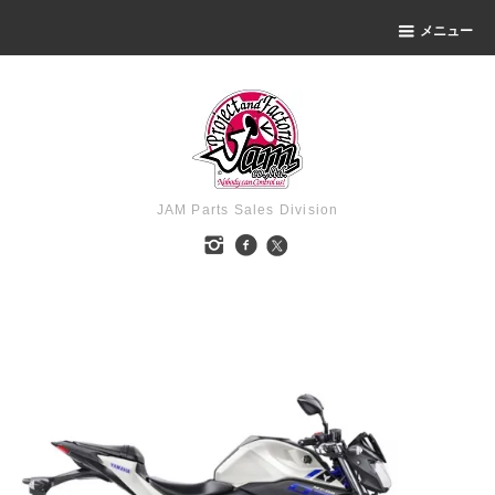
メニュー
JAM Parts Sales Division