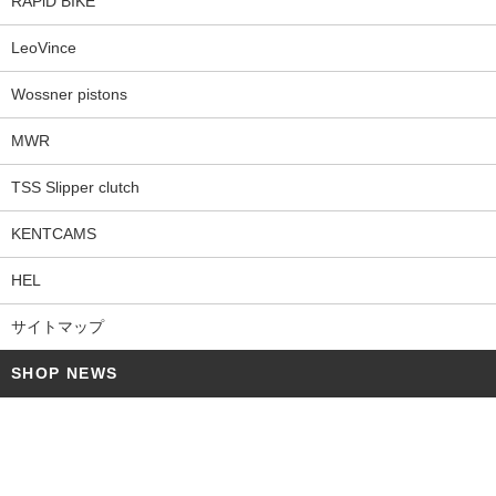
RAPiD BIKE
LeoVince
Wossner pistons
MWR
TSS Slipper clutch
KENTCAMS
HEL
サイトマップ
SHOP NEWS