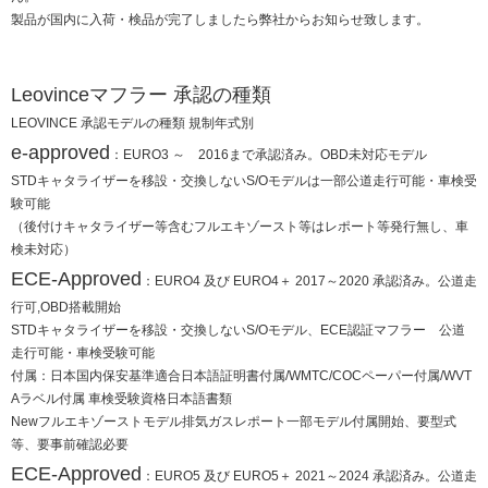
製品が国内に入荷・検品が完了しましたら弊社からお知らせ致します。
Leovinceマフラー 承認の種類
LEOVINCE 承認モデルの種類 規制年式別
e-approved
：EURO3 ～ 2016まで承認済み。OBD未対応モデル
STDキャタライザーを移設・交換しないS/Oモデルは一部公道走行可能・車検受
験可能
（後付けキャタライザー等含むフルエキゾースト等はレポート等発行無し、車
検未対応）
ECE-Approved
：EURO4 及び EURO4＋ 2017～2020 承認済み。公道走
行可,OBD搭載開始
STDキャタライザーを移設・交換しないS/Oモデル、ECE認証マフラー 公道
走行可能・車検受験可能
付属：日本国内保安基準適合日本語証明書付属/WMTC/COCペーパー付属/WVT
Aラベル付属 車検受験資格日本語書類
Newフルエキゾーストモデル排気ガスレポート一部モデル付属開始、要型式
等、要事前確認必要
ECE-Approved
：EURO5 及び EURO5＋ 2021～2024 承認済み。公道走